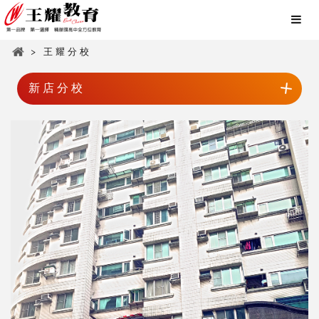
> 王耀分校
新店分校