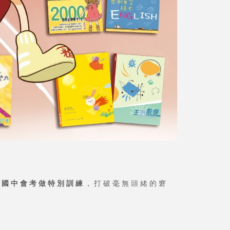
的國中會考做特別訓練
，打破毫無頭緒的窘