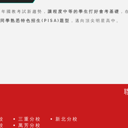
2年國教考試新趨勢，
讓程度中等的學生打好會考基礎
，
同學熟悉特色招生(PISA)題型
，邁向頂尖明星高中。
校
三重分校
新北分校
校
萬芳分校