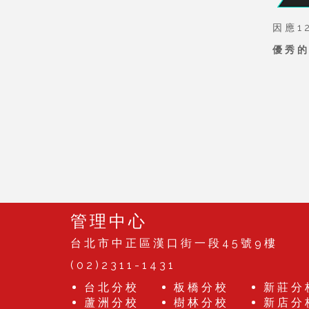
因應1
優秀的
管理中心
台北市中正區漢口街一段45號9樓
(02)2311-1431
台北分校
板橋分校
新莊分
蘆洲分校
樹林分校
新店分