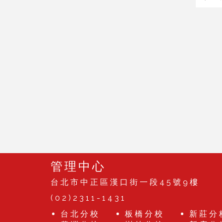
管理中心
台北市中正區漢口街一段45號9樓
(02)2311-1431
台北分校
板橋分校
新莊分