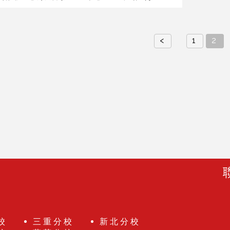
<
1
2
校
三重分校
新北分校