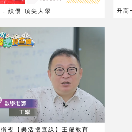
升高
 . 績優 頂尖大學
風衛視【樂活搜查線】王耀教育